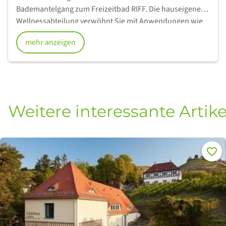
Bademantelgang zum Freizeitbad RIFF. Die hauseigene
Wellnessabteilung verwöhnt Sie mit Anwendungen wie
Rasul (orientalisches Dampfbad), Whirlwanne oder
mehr anzeigen
klassischen Massagen. Lernen Sie uns kennen und
genießen Sie Ihre erholsame Auszeit.
Weitere interessante Artike
Merke