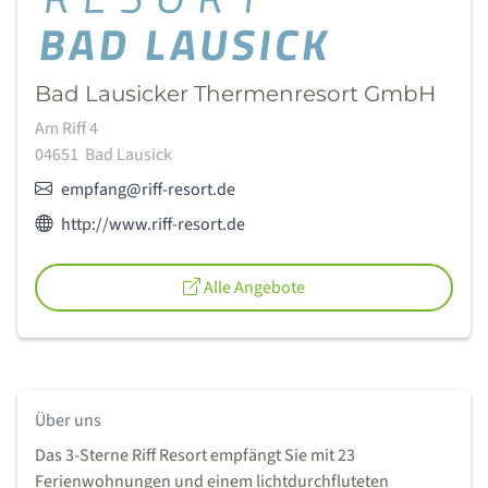
Bad Lausicker Thermenresort GmbH
Adresse:
Am Riff 4
04651
Bad Lausick
E-Mail:
empfang@riff-resort.de
Webseite des Anbieters:
http://www.riff-resort.de
Alle Angebote
Über uns
Das 3-Sterne Riff Resort empfängt Sie mit 23
Ferienwohnungen und einem lichtdurchfluteten