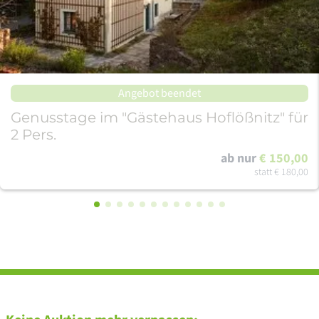
Angebot beendet
Genusstage im "Gästehaus Hoflößnitz" für
2 Pers.
ab nur
€ 150,00
statt
€ 180,00