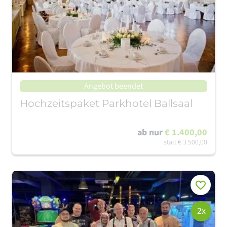
Angebot beendet
Hochzeitspaket Parkhotel Ballsaal
ab nur
€ 1.400,00
statt
€ 3.500,00
Merken
2x