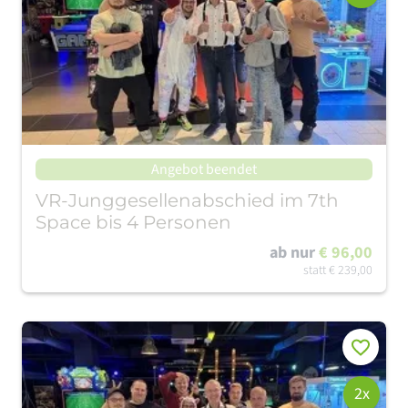
Angebot beendet
VR-Junggesellenabschied im 7th
Space bis 4 Personen
ab nur
€ 96,00
statt
€ 239,00
Merken
2x