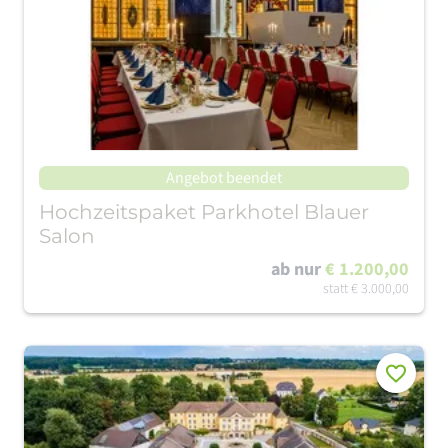
Angebot beendet
Hochzeitspaket Parkhotel Blauer
Salon
ab nur
€ 1.200,00
statt
€ 3.000,00
Merken