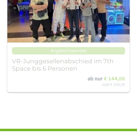
Angebot beendet
VR-Junggesellenabschied im 7th
Space bis 6 Personen
ab nur
€ 144,00
statt
€ 358,00