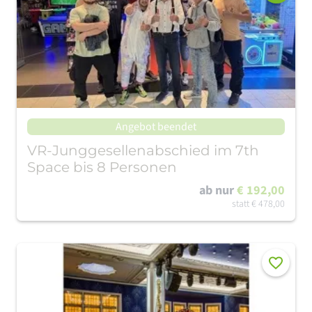
Angebot beendet
VR-Junggesellenabschied im 7th
Space bis 8 Personen
ab nur
€ 192,00
statt
€ 478,00
Merken