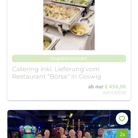
Angebot beendet
Catering inkl. Lieferung vom
Restaurant "Börse" in Coswig
ab nur
€ 450,00
statt
€ 600,00
Merken
2x