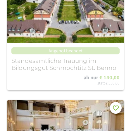
Angebot beendet
Standesamtliche Trauung im
Bildungsgut Schmochtitz St. Benno
ab nur
€ 140,00
statt
€ 350,00
Merken