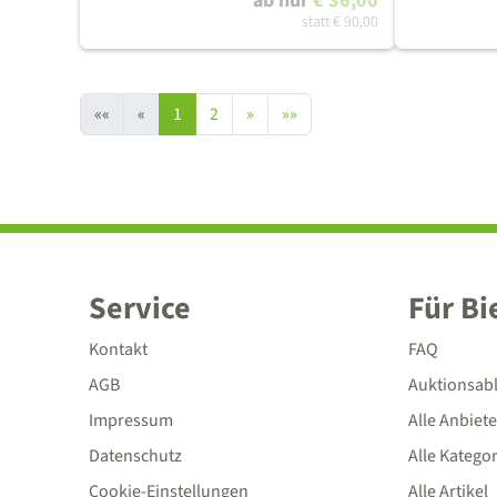
ab nur
€ 36,00
statt
€ 90,00
««
«
1
2
»
»»
Service
Für Bi
Kontakt
FAQ
AGB
Auktionsab
Impressum
Alle Anbiete
Datenschutz
Alle Katego
Cookie-Einstellungen
Alle Artikel