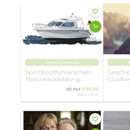
Merken
5x
Angebot beendet
A
Sportbootführerschein:
Geschic
Theorieausbildung
Glückw
Binnen
profess
ab nur
€ 60,00
produz
statt
€ 150,00
Merken