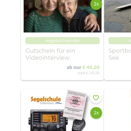
2x
Angebot beendet
A
Gutschein für ein
Sportbo
Videointerview
See
ab nur
€ 40,00
statt
€ 100,00
Merken
2x