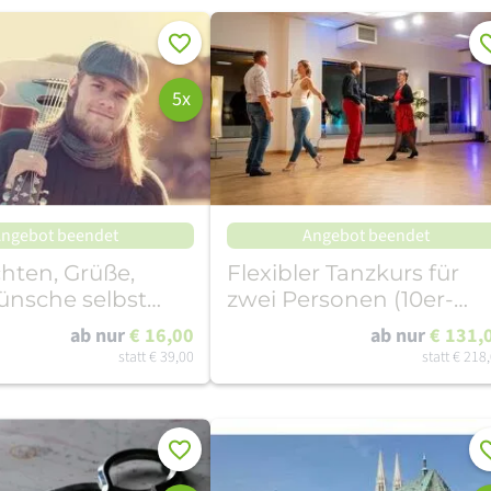
Merken
Me
5x
ngebot beendet
Angebot beendet
hten, Grüße,
Flexibler Tanzkurs für
ünsche selbst
zwei Personen (10er-
ionell
FlexCard)
ab nur
€ 16,00
ab nur
€ 131,
ieren
statt
€ 39,00
statt
€ 218
Merken
Me