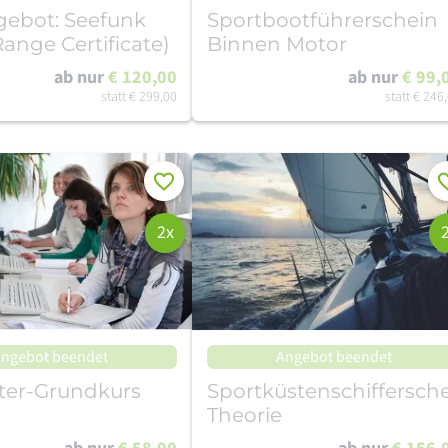
gebot: Seefunk
Sportbootführerschein
Range Certificate)
Binnen Motor
ab nur
€ 120,00
ab nur
€ 99,
statt
€ 299,00
statt
€ 246
Merken
Me
2x
ngebot beendet
Angebot beendet
er-Grundkurs
Sportküstenschiffersch
Theorie