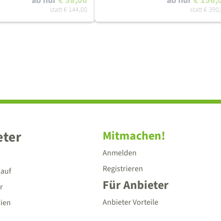
ab nur
€ 58,00
ab nur
€ 156,
statt
€ 144,00
statt
€ 390
eter
Mitmachen!
Anmelden
Registrieren
lauf
Für Anbieter
r
Anbieter Vorteile
rien