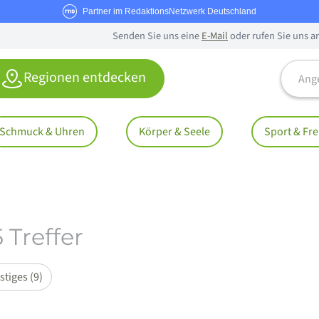
Partner im RedaktionsNetzwerk Deutschland
Senden Sie uns eine
E-Mail
oder rufen Sie uns a
Angebo
Regionen entdecken
Schmuck & Uhren
Körper & Seele
Sport & Fre
 Treffer
tiges (9)