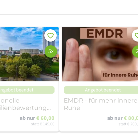
Merken
Me
5x
ngebot beendet
Angebot beendet
ionelle
EMDR - für mehr innere
lienbewertung
Ruhe
tz
ab nur
€ 60,00
ab nur
€ 80,
statt
€ 149,00
statt
€ 200