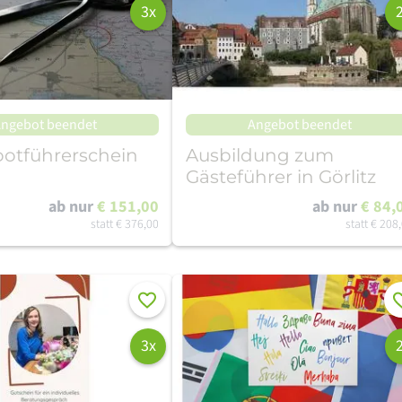
3x
ngebot beendet
Angebot beendet
otführerschein
Ausbildung zum
Gästeführer in Görlitz
ab nur
€ 151,00
ab nur
€ 84,
statt
€ 376,00
statt
€ 208
Merken
Me
3x