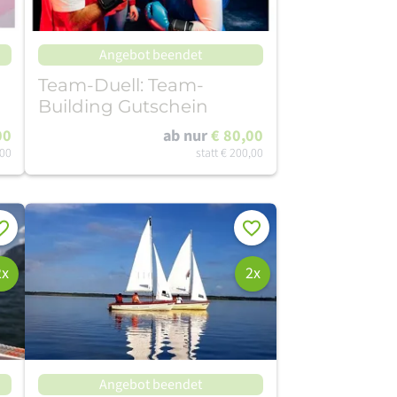
Angebot beendet
Team-Duell: Team-
Building Gutschein
00
ab nur
€ 80,00
,00
statt
€ 200,00
rken
Merken
2x
2x
Angebot beendet