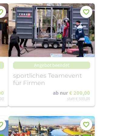
rken
Merken
Angebot beendet
sportliches Teamevent
für Firmen
00
ab nur
€ 200,00
,00
statt
€ 500,00
rken
Merken