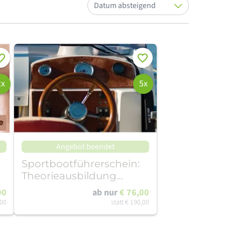
Sortieren nach:
rken
Merken
2x
5x
Angebot beendet
Sportbootführerschein:
Theorieausbildung
Binnen & See
00
ab nur
€ 76,00
,00
statt
€ 190,00