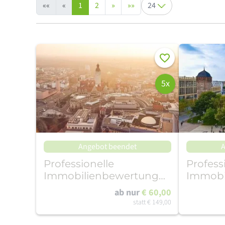
Artikel pro Seite
««
«
1
2
»
»»
Merken
5x
Angebot beendet
A
Professionelle
Profess
Immobilienbewertung
Immobi
Leipzig
Chemni
ab nur
€ 60,00
statt
€ 149,00