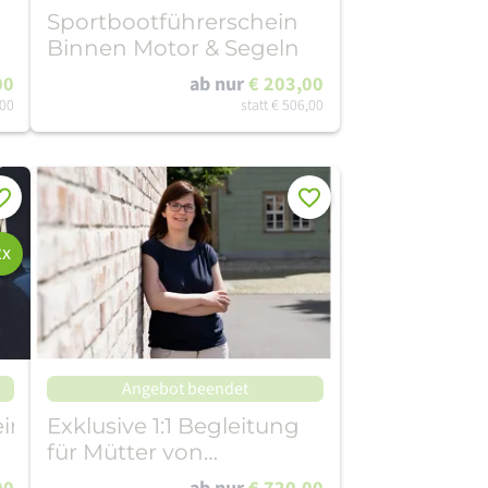
Sportbootführerschein
Binnen Motor & Segeln
00
ab nur
€ 203,00
,00
statt
€ 506,00
rken
Merken
2x
Angebot beendet
ein
Exklusive 1:1 Begleitung
für Mütter von
Teenagern