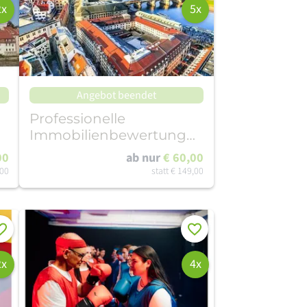
2x
5x
Angebot beendet
Professionelle
Immobilienbewertung
Dresden
00
ab nur
€ 60,00
,00
statt
€ 149,00
rken
Merken
2x
4x