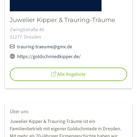
Juwelier Kipper & Trauring-Träume
Adresse:
Zwinglistraße 40
01277
Dresden
E-Mail:
trauring-traeume@gmx.de
Webseite des Anbieters:
https://goldschmiedkipper.de/
Alle Angebote
Über uns
Juwelier Kipper & Trauring-Träume ist ein
Familienbetrieb mit eigener Goldschmiede in Dresden.
Mit mehr als 70-jähriger Firmengeschichte haben wir