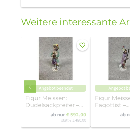
Weitere interessante Ar
Merken
Angebot beendet
Angebot b
Figur Meissen:
Figur Meiss
Dudelsackpfeifer –
Fagottist –
Affenkapelle
Affenkapell
ab nur
€ 592,00
ab 
statt
€ 1.480,00