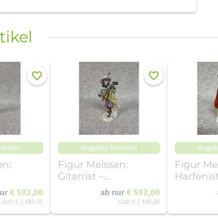
tikel
Merken
Merken
eendet
Angebot beendet
Angeb
en:
Figur Meissen:
Figur Me
Gitarrist –
Harfenist
e
Affenkapelle 1. Wahl
Affenkap
nur
€ 592,00
ab nur
€ 592,00
statt
€ 1.480,00
statt
€ 1.480,00