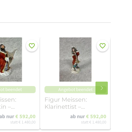
Merken
Merken
ot beendet
Angebot beendet
A
issen:
Figur Meissen:
Figur
in –
Klarinettist –
Klarin
elle
Affenkapelle
Affen
ab nur
€ 592,00
ab nur
€ 592,00
statt
€ 1.480,00
statt
€ 1.480,00