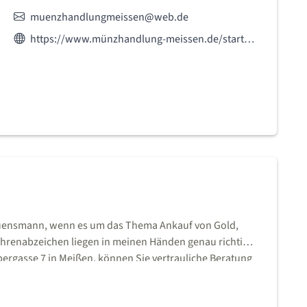
E-Mail:
muenzhandlungmeissen@web.de
Webseite des Anbieters:
https://www.münzhandlung-meissen.de/startseite
rtrauensmann, wenn es um das Thema Ankauf von Gold,
Ehrenabzeichen liegen in meinen Händen genau richtig.
rgasse 7 in Meißen, können Sie vertrauliche Beratung
ganze Sammlungen, erwarten. Parkmöglichkeiten befinden