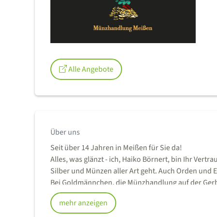
Alle Angebote
Über uns
Seit über 14 Jahren in Meißen für Sie da!
Alles, was glänzt - ich, Haiko Börnert, bin Ihr Ve
Silber und Münzen aller Art geht. Auch Orden und 
Bei Goldmännchen, die Münzhandlung auf der Gerbe
und faire Preise für Ihre Schätze, gern auch für 
mehr anzeigen
sich direkt vor dem Ladengeschäft.