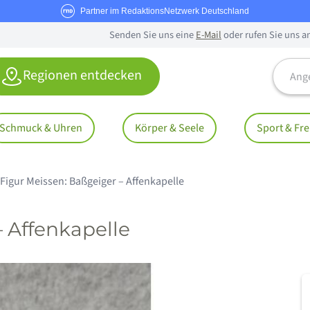
Partner im RedaktionsNetzwerk Deutschland
Senden Sie uns eine
E-Mail
oder rufen Sie uns a
Angebo
Regionen entdecken
Schmuck & Uhren
Körper & Seele
Sport & Fre
Figur Meissen: Baßgeiger – Affenkapelle
 Affenkapelle