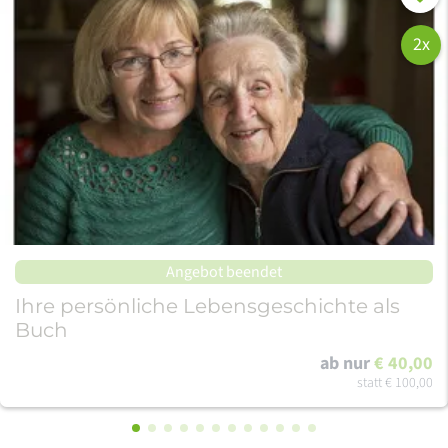
2x
Angebot beendet
Ihre persönliche Lebensgeschichte als
Buch
ab nur
€ 40,00
statt
€ 100,00