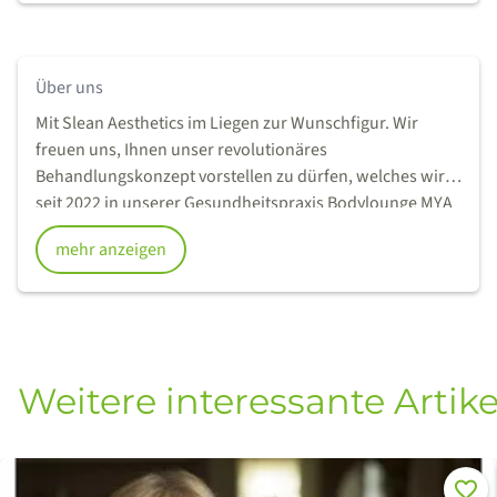
Über uns
Mit Slean Aesthetics im Liegen zur Wunschfigur. Wir
freuen uns, Ihnen unser revolutionäres
Behandlungskonzept vorstellen zu dürfen, welches wir
seit 2022 in unserer Gesundheitspraxis Bodylounge MYA
erfolgreich anbieten. Bei uns müssen Sie sich nicht mit
mehr anzeigen
mühsamen Diäten, Schmerzen oder Anstrengungen
quälen, um Ihre Figur zu formen und Ihren Umfang zu
reduzieren. In unseren beiden Behandlungsräumen
bieten wir Ihnen eine gezielte und effektive Figurformung
an, die auf modernster Technologie basiert.
Weitere interessante Artike
Merke