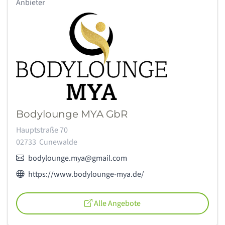
Anbieter
Bodylounge MYA GbR
Adresse:
Hauptstraße 70
02733
Cunewalde
E-Mail:
bodylounge.mya@gmail.com
Webseite des Anbieters:
https://www.bodylounge-mya.de/
Alle Angebote