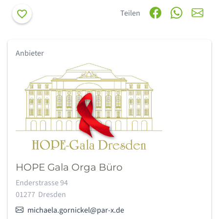
Merken
Teilen
Anbieter
HOPE Gala Orga Büro
Adresse:
Enderstrasse 94
01277
Dresden
E-Mail:
michaela.gornickel@par-x.de