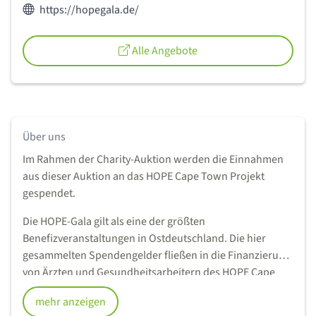
Webseite des Anbieters:
https://hopegala.de/
Alle Angebote
Über uns
Im Rahmen der Charity-Auktion werden die Einnahmen
aus dieser Auktion an das HOPE Cape Town Projekt
gespendet.
Die HOPE-Gala gilt als eine der größten
Benefizveranstaltungen in Ostdeutschland. Die hier
gesammelten Spendengelder fließen in die Finanzierung
von Ärzten und Gesundheitsarbeitern des HOPE Cape
Town Projektes und stärken so die Selbsthilfe in den
mehr anzeigen
Townships rund um Kapstadt. HOPE Cape Town