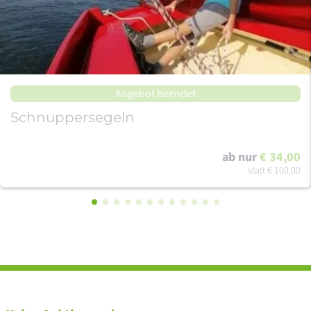
Angebot beendet
Schnuppersegeln
ab nur
€ 34,00
statt
€ 100,00