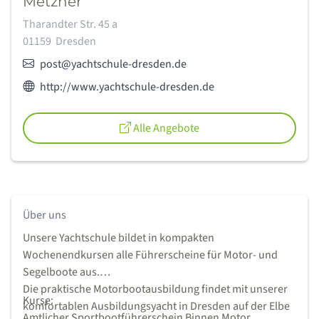
Metzner
Adresse:
Tharandter Str. 45 a
01159
Dresden
E-Mail:
post@yachtschule-dresden.de
Webseite des Anbieters:
http://www.yachtschule-dresden.de
Alle Angebote
Über uns
Unsere Yachtschule bildet in kompakten
Wochenendkursen alle Führerscheine für Motor- und
Segelboote aus.
Die praktische Motorbootausbildung findet mit unserer
Kurse:
komfortablen Ausbildungsyacht in Dresden auf der Elbe
Amtlicher Sportbootführerschein Binnen Motor