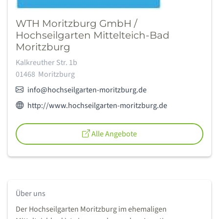
WTH Moritzburg GmbH /
Hochseilgarten Mittelteich-Bad
Moritzburg
Adresse:
Kalkreuther Str. 1b
01468
Moritzburg
E-Mail:
info@hochseilgarten-moritzburg.de
Webseite des Anbieters:
http://www.hochseilgarten-moritzburg.de
Alle Angebote
Über uns
Der Hochseilgarten Moritzburg im ehemaligen