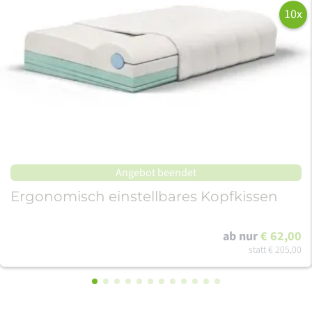
10x
passende Wohnaccessoire für den Feinschliff in Ihrem
Zuhause.
Unterwegs wie zuhause fühlen - das gesamte
Dienstleistungs- und Produktangebot steht auch
Campern und Wohnwagenbesitzern zur Verfügung!
Angebot beendet
Ergonomisch einstellbares Kopfkissen
ab nur
€ 62,00
statt
€ 205,00