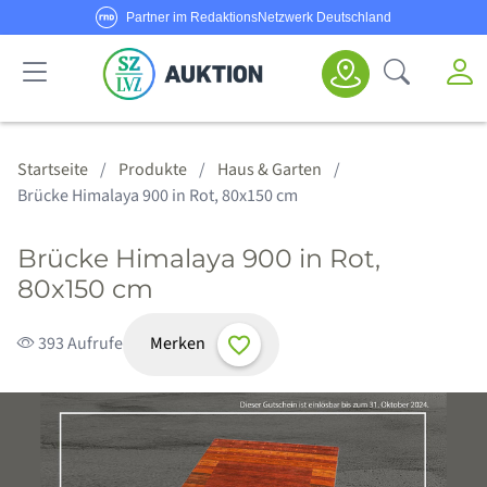
Partner im RedaktionsNetzwerk Deutschland
Sie haben Fragen oder möchten Anbieter werden?
M
Suche öf
Senden Sie uns eine
E-Mail
oder rufen Sie uns an!
Haus & Garten
Schmuck & Uhren
Körper & Seele
Sport & Freizeit
Alle Anbieter
Alle Angebote
Kategorien
Hotline:
0800/1234 314
Startseite
Produkte
Haus & Garten
Brücke Himalaya 900 in Rot, 80x150 cm
Brücke Himalaya 900 in Rot,
80x150 cm
Merken
393 Aufrufe