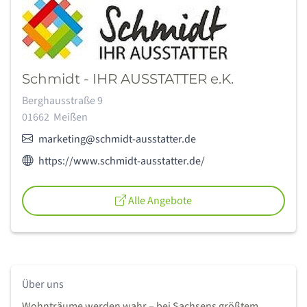
Schmidt - IHR AUSSTATTER e.K.
Adresse:
Berghausstraße 9
01662
Meißen
E-Mail:
marketing@schmidt-ausstatter.de
Webseite des Anbieters:
https://www.schmidt-ausstatter.de/
Alle Angebote
Über uns
Wohnträume werden wahr – bei Sachsens größtem