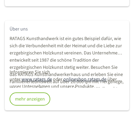
Über uns
RATAGS Kunsthandwerk ist ein gutes Beispiel dafür, wie
sich die Verbundenheit mit der Heimat und die Liebe zur
erzgebirgischen Holzkunst vereinen. Das Unternehmen
entwickelt seit 1987 die schöne Tradition der
erzgebirgischen Holzkunst stetig weiter. Besuchen Sie
Informieren Sie sich
das RATAGS Kunsthandwerkerhaus und erleben Sie eine
unter
www.ratags.de
oder
onlineshop.ratags.de
über
Familienerlebniswelt auf über 20.000 qm mit Tiergehege,
unser Unternehmen und unsere Produkte.
Märchenwald, Riesenpyramide, Spielplatz, Weihnachts-
und Frühlingshaus, Bastel- und Spielzeugladen. In der
mehr anzeigen
Schauwerkstatt können Sie erleben, wie filigrane
erzgebirgische Holzkunst hergestellt wird.
RATAGS Kunsthandwerk liegt im Landkreis Sächsische
Schweiz/Osterzgebirge, ca. 28 km von der
Landeshauptstadt Dresden entfernt und ist Mitglied im