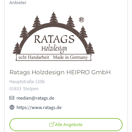
Anbieter
Ratags Holzdesign HEIPRO GmbH
Adresse:
Hauptstraße 120b
01833
Stolpen
E-Mail:
medien@ratags.de
Webseite des Anbieters:
https://www.ratags.de
Alle Angebote