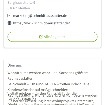
Adresse:
Berghausstraße 9
01662
Meißen
E-Mail:
marketing@schmidt-ausstatter.de
Webseite des Anbieters:
https://www.schmidt-ausstatter.de/
Alle Angebote
Über uns
Wohnträume werden wahr – bei Sachsens größtem
Raumausstatter
Bei Schmidt – IHR AUSSTATTER – treffen individuelle
Kundenwünsche auf maßgeschneiderte
Vielfalt erleben – für den Feinschliff oder die
Raumgestaltung. Mit handwerklicher Kompetenz werden
Grundausstattung
Sie bei der Umsetzung Ihrer Wohnprojekte unterstützt,
Direkt vor Ort im Raumausstattergeschäft in Meißen und