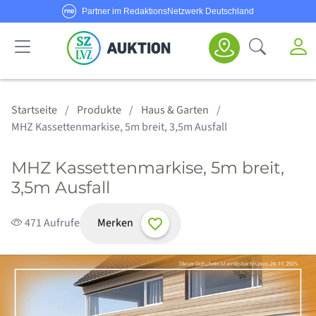
Partner im RedaktionsNetzwerk Deutschland
Sie haben Fragen oder möchten Anbieter werden?
M
Suche öf
Senden Sie uns eine
E-Mail
oder rufen Sie uns an!
Haus & Garten
Schmuck & Uhren
Körper & Seele
Sport & Freizeit
Alle Anbieter
Alle Angebote
Kategorien
Hotline:
0800/1234 314
Startseite
Produkte
Haus & Garten
MHZ Kassettenmarkise, 5m breit, 3,5m Ausfall
MHZ Kassettenmarkise, 5m breit,
3,5m Ausfall
Merken
471 Aufrufe