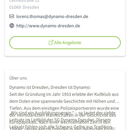
Adresse:
Lennéstraße 12
01069
Dresden
E-Mail:
lorenz.thomas@dynamo-dresden.de
Webseite des Anbieters:
http://www.dynamo-dresden.de
Alle Angebote
Über uns
Dynamo ist Dresden, Dresden ist Dynamo:
Seit der Gründung im Jahr 1953 erlebte der Kultklub aus
dem Osten eine spannende Geschichte mit Höhen und
Tiefen. Aus dem einstigen Polizeisportverein wurde eine
„Wir sind ein Ausbildungsverein.“ – so lautet der siebte
der heimstärksten Mannschaften in der Geschichte des
Leitsatz im Leitbild der SG Dynamo Dresden. Diesem
Europapokals. Nach einer wechselhaften Zeit in den
Leitsatz fühlen sich alle Schwarz-Gelbe aus Tradition
1990er Jahren kehrte Dresden in den deutschen Profi-