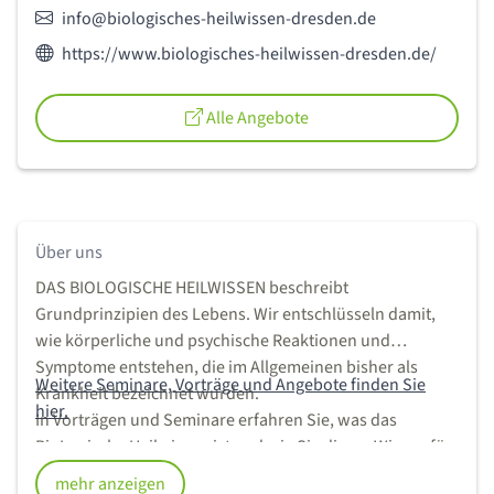
E-Mail:
info@biologisches-heilwissen-dresden.de
Webseite des Anbieters:
https://www.biologisches-heilwissen-dresden.de/
Alle Angebote
Über uns
DAS BIOLOGISCHE HEILWISSEN beschreibt
Grundprinzipien des Lebens. Wir entschlüsseln damit,
wie körperliche und psychische Reaktionen und
Symptome entstehen, die im Allgemeinen bisher als
Weitere Seminare, Vorträge und Angebote finden Sie
Krankheit bezeichnet wurden.
hier.
In Vorträgen und Seminare erfahren Sie, was das
BioLogische Heilwissen ist und wie Sie dieses Wissen für
Ihre Gesundheit nutzen und die Angst vor Krankheit
mehr anzeigen