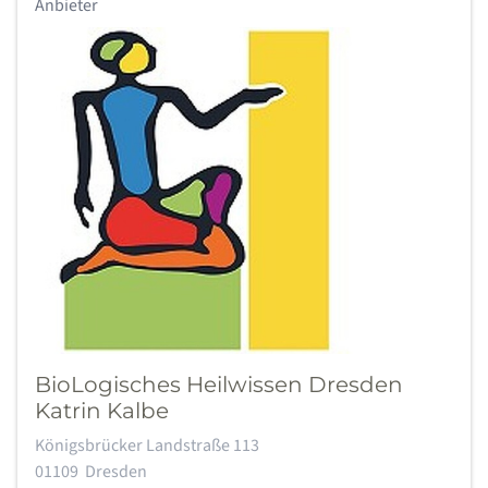
Anbieter
BioLogisches Heilwissen Dresden
Katrin Kalbe
Adresse:
Königsbrücker Landstraße 113
01109
Dresden