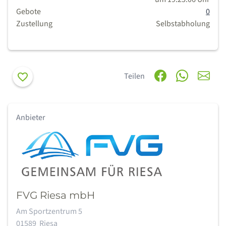
Gebote
0
Zustellung
Selbstabholung
Merken
Teilen
Anbieter
FVG Riesa mbH
Adresse:
Am Sportzentrum 5
01589
Riesa