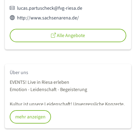
E-Mail:
lucas.partuscheck@fvg-riesa.de
Webseite des Anbieters:
http://www.sachsenarena.de/
Alle Angebote
Über uns
EVENTS! Live in Riesa erleben
Emotion - Leidenschaft - Begeisterung
Kultur ist unsere Leidenschaft! Unvergessliche Konzerte,
einzigartige Shows oder beindruckende
mehr anzeigen
Sportveranstaltungen, all dies gibt es in Riesa! In unseren
verschiedenen Spielstätten erleben Sie tolle und
abwechslungsreiche Live-Veranstaltungen.