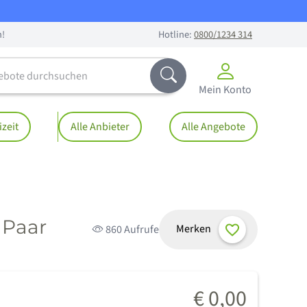
n!
Hotline:
0800/1234 314
te durchsuchen
Abschicken
Mein Konto
izeit
Alle Anbieter
Alle Angebote
 Paar
Merken
860 Aufrufe
€ 0,00