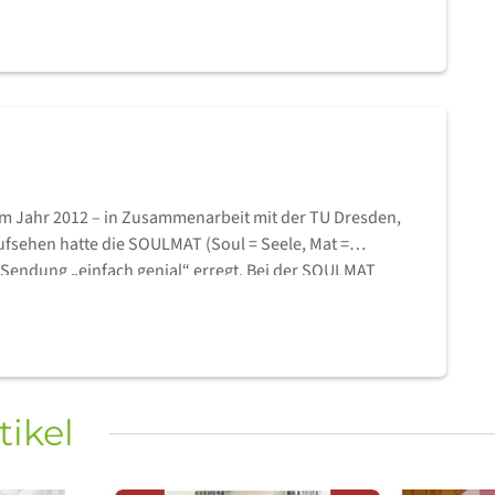
im Jahr 2012 – in Zusammenarbeit mit der TU Dresden,
ufsehen hatte die SOULMAT (Soul = Seele, Mat =
r Sendung „einfach genial“ erregt. Bei der SOULMAT
en. In der Manufaktur in Radebeul, wird die SOULMAT in
 hergestellt. Auch bei den Zusatzartikel wie dem Kissen
h können Sie sich in den verschiedenen Showrooms
überzeugen lassen.
tikel