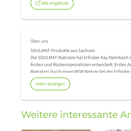
Alle Angebote
Über uns
SOULMAT-Produkte aus Sachsen
Die SOULMAT Matratze hat Erfinder Kay Steinbach 
Ärzten und Rückenspezialisten entwickelt. Erstes A
Matratze) durch einen MDR Beitrag bei der Erfinde
handelt es sich um ein Qualitätsprodukt aus Sachs
mehr anzeigen
liebevoller Handarbeit für jeden Kunden individuell
handelt es sich um echte Innovationen. Persönlic
(Radebeul, Chemnitz, Bautzen) von den Produkten 
Weitere interessante Ar