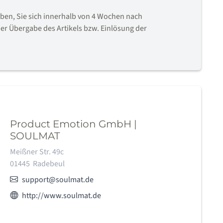
en, Sie sich innerhalb von 4 Wochen nach
er Übergabe des Artikels bzw. Einlösung der
Product Emotion GmbH |
SOULMAT
Adresse:
Meißner Str. 49c
01445
Radebeul
E-Mail:
support@soulmat.de
Webseite des Anbieters:
http://www.soulmat.de