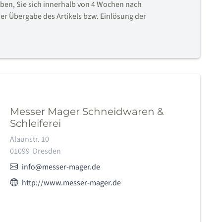
en, Sie sich innerhalb von 4 Wochen nach
er Übergabe des Artikels bzw. Einlösung der
Messer Mager Schneidwaren &
Schleiferei
Adresse:
Alaunstr. 10
01099
Dresden
E-Mail:
info@messer-mager.de
Webseite des Anbieters:
http://www.messer-mager.de