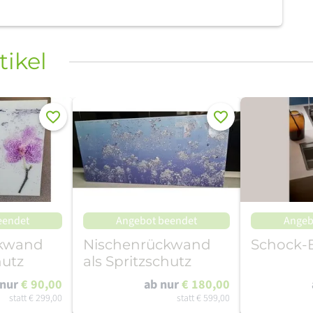
tikel
Merken
Merken
eendet
Angebot beendet
Angeb
ckwand
Nischenrückwand
Schock-
hutz
als Spritzschutz
 nur
€ 90,00
ab nur
€ 180,00
statt
€ 299,00
statt
€ 599,00