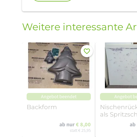
Weitere interessante Ar
Merken
Angebot beendet
Angebot b
Backform
Nischenrü
als Spritzsc
ab nur
€ 8,00
ab
statt
€ 25,95