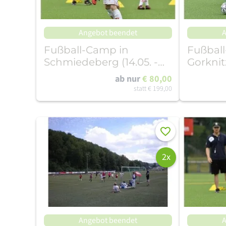
Angebot beendet
A
Fußball-Camp in
Fußbal
Schmiedeberg (14.05. -
Gorknitz
17.05.26)
17.05.26
ab nur
€ 80,00
statt
€ 199,00
Merken
2x
Angebot beendet
A