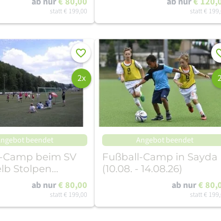
ab nur
€ 80,00
ab nur
€ 120,
statt
€ 199,00
statt
€ 199
Merken
Me
2x
ngebot beendet
Angebot beendet
l-Camp beim SV
Fußball-Camp in Sayda
lb Stolpen
(10.08. - 14.08.26)
24.07.26)
ab nur
€ 80,00
ab nur
€ 80,
statt
€ 199,00
statt
€ 199