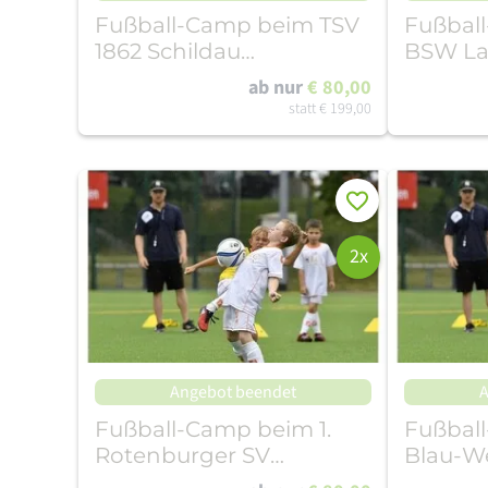
Fußball-Camp beim TSV
Fußbal
1862 Schildau
BSW Lau
(20.07.-24.07.26)
(13.07.-1
ab nur
€ 80,00
statt
€ 199,00
Merken
2x
Angebot beendet
A
Fußball-Camp beim 1.
Fußbal
Rotenburger SV
Blau-W
(03.07.-05.07.26)
(10.08.-