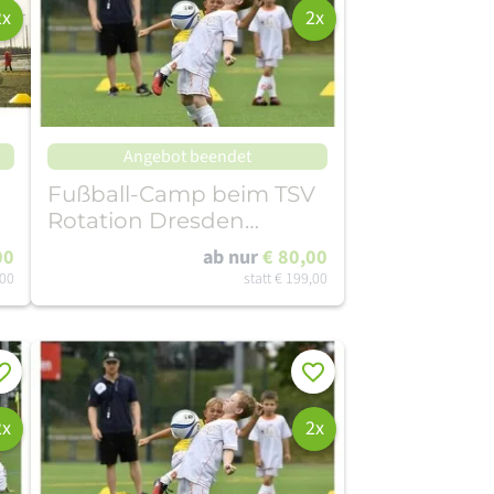
2x
2x
Angebot beendet
Fußball-Camp beim TSV
Rotation Dresden
(10.08.-14.08.26)
00
ab nur
€ 80,00
,00
statt
€ 199,00
rken
Merken
2x
2x