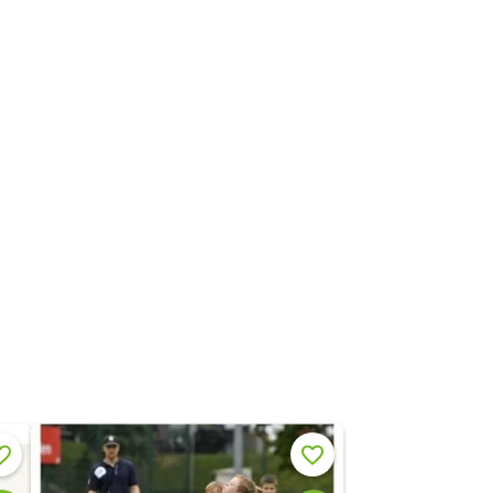
rken
Merken