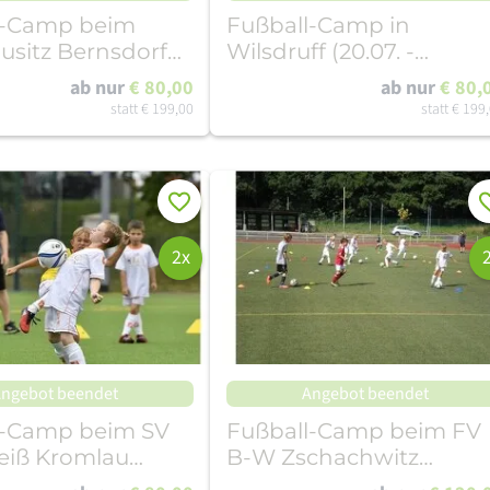
l-Camp beim
Fußball-Camp in
sitz Bernsdorf
Wilsdruff (20.07. -
7.07.26)
24.07.26)
ab nur
€ 80,00
ab nur
€ 80,
statt
€ 199,00
statt
€ 199
Merken
Me
2x
ngebot beendet
Angebot beendet
l-Camp beim SV
Fußball-Camp beim FV
eiß Kromlau
B-W Zschachwitz
14.08.26)
(06.07.-10.07.26)