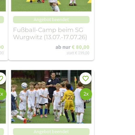
Angebot beendet
Fußball-Camp beim SG
Wurgwitz (13.07.-17.07.26)
00
ab nur
€ 80,00
,00
statt
€ 199,00
rken
Merken
2x
2x
Angebot beendet