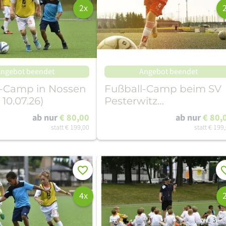
2x
ngebot beendet
Angebot beendet
l-Camp in Nossen
Fußball-Camp beim SV
- 10.07.26)
Pesterwitz
(03.08.-07.08.26)
ab nur
€ 80,00
ab nur
€ 80,
statt
€ 199,00
statt
€ 199
Merken
Me
4x