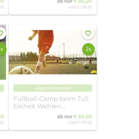
00
ab nur
€ 80,00
,00
statt
€ 199,00
rken
Merken
2x
2x
Angebot beendet
Fußball-Camp beim TuS
Einheit Wehlen
(03.08.-07.08.26)
00
ab nur
€ 80,00
,00
statt
€ 199,00