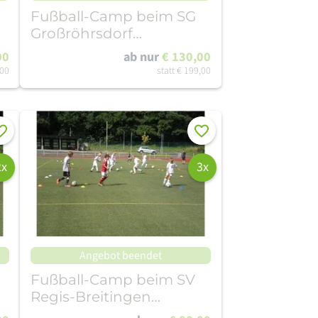
Fußball-Camp beim SG
Großröhrsdorf
(06.07.-10.07.26)
00
ab nur
€ 130,00
,00
statt
€ 199,00
rken
Merken
2x
3x
Angebot beendet
Fußball-Camp beim SV
Regis-Breitingen
(06.07.-10.07.26)