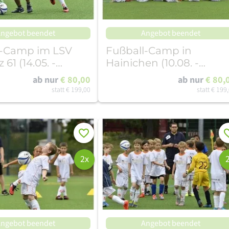
ngebot beendet
Angebot beendet
l-Camp im LSV
Fußball-Camp in
 61 (14.05. -
Hainichen (10.08. -
)
14.08.26)
ab nur
€ 80,00
ab nur
€ 80,
statt
€ 199,00
statt
€ 199
Merken
Me
2x
ngebot beendet
Angebot beendet