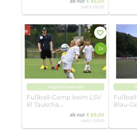
ab nur
€ 80,00
statt
€ 199,00
Merken
2x
Angebot beendet
A
Fußball-Camp beim LSV
Fußbal
61 Tauscha
Blau-Ge
(13.07.-17.07.26)
(20.07.-
ab nur
€ 80,00
statt
€ 199,00