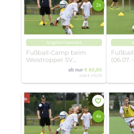
2x
Angebot beendet
A
Fußball-Camp beim
Fußbal
Weistropper SV
(06.07. 
(12.10.-16.10.26)
ab nur
€ 80,00
statt
€ 199,00
Merken
4x