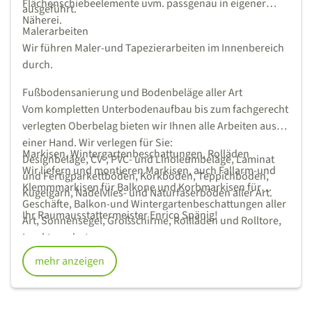
Flächenschiebeelemente uvm. passgenau in eigener
ausgeführt.
Näherei.
Malerarbeiten
Wir führen Maler-und Tapezierarbeiten im Innenbereich
durch.
Fußbodensanierung und Bodenbeläge aller Art
Vom kompletten Unterbodenaufbau bis zum fachgerecht
verlegten Oberbelag bieten wir Ihnen alle Arbeiten aus
einer Hand. Wir verlegen für Sie:
Markisen, Wintergartenbeschattungen, Rolläden
Designbeläge, CV-, PVC- und Linoleumbeläge, Laminat
Wir liefern und montieren Markisen, auch Fallarm-und
und Fertigparkettböden, Korkböden, Teppichböden,
Klemmmarkisen für Balkone und Korbmarkisen für
Kugelgarn, Nadelvlies- und Naturfaserböden aller Art.
Geschäfte, Balkon-und Wintergartenbeschattungen aller
Ihr Raumausstattermeister Enrico Spänig!
Art, Sonnensegel, Großschirme, Rollläden und Rolltore,
Insektenschutz uvm.
Die fachgerechte Montage ist ist oberstes Credo, so
mehr anzeigen
werden als Beispiel bei uns alle Markisen mit
Gewindestäben eingeklebt, was einen festen Halt auch
noch nach Jahrzehnten garantiert.