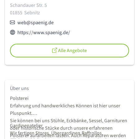
Adresse:
Schandauer Str. 5
01855
Sebnitz
E-Mail:
web@spaenig.de
Webseite des Anbieters:
https://www.spaenig.de/
Alle Angebote
Über uns
Polsterei
Erfahrung und handwerkliches Können ist hier unser
Pluspunkt.
Sie können bei uns Stühle, Eckbänke, Sessel, Garnituren
Gardinenatelier
oder historische Stücke durch unsere erfahrenen
Wir fertigen Stores, Übergardinen,Raffrollos,
Polsterer aufarbeiten lassen. Auch Reparaturen werden