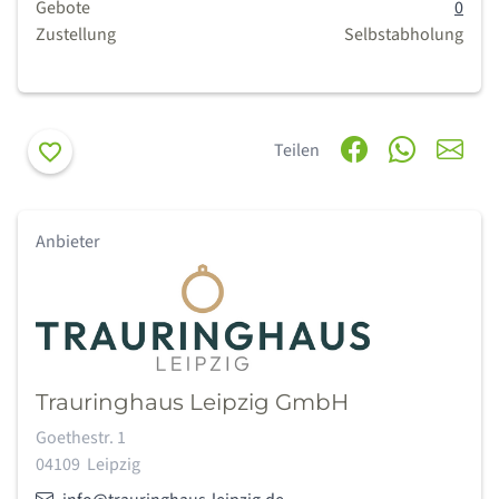
Gebote
0
Zustellung
Selbstabholung
Merken
Teilen
Anbieter
Trauringhaus Leipzig GmbH
Adresse:
Goethestr. 1
04109
Leipzig