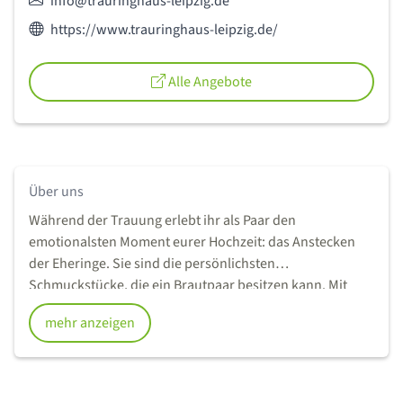
E-Mail:
info@trauringhaus-leipzig.de
Webseite des Anbieters:
https://www.trauringhaus-leipzig.de/
Alle Angebote
Über uns
Während der Trauung erlebt ihr als Paar den
emotionalsten Moment eurer Hochzeit: das Anstecken
der Eheringe. Sie sind die persönlichsten
Schmuckstücke, die ein Brautpaar besitzen kann. Mit
euren Trauringen beginnt eine besondere Verbindung –
mehr anzeigen
ein lebenslanges Versprechen.
Natürlich sollen eure Ringe zu euch passen, ihr sollt euch
wohlfühlen und sie täglich mit Stolz und Liebe tragen. Als
Leipziger Familienunternehmen beraten wir euch seit