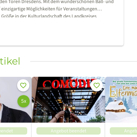
den Toren Dresdens. Mit dem wunderschönen Ball- und
f einzigartige Möglichkeiten für Veranstaltungen
en Größe in der Kulturlandschaft des Landkreises
 zu Konzerten aller musikalischen Genres wird für
von regionalen und überregionalen Künstlern, Größen
 und Familien nutzen auch Nachwuchskünstler die Chance
ne im Zentralgasthof bekommen.
tikel
Merken
Merken
5x
eendet
Angebot beendet
Angeb