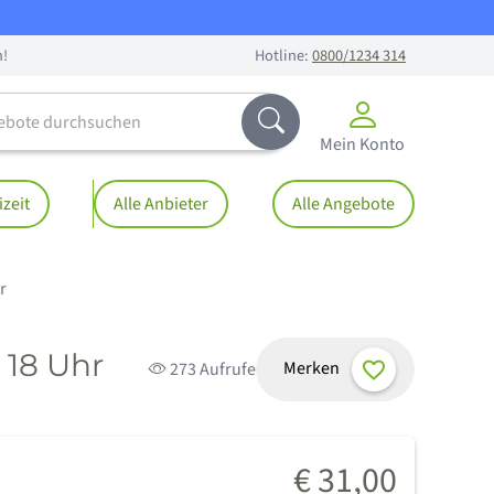
n!
Hotline:
0800/1234 314
te durchsuchen
Abschicken
Mein Konto
izeit
Alle Anbieter
Alle Angebote
r
 18 Uhr
Merken
273 Aufrufe
€ 31,00