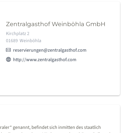
Zentralgasthof Weinböhla GmbH
Adresse:
Kirchplatz 2
01689
Weinböhla
E-Mail:
reservierungen@zentralgasthof.com
Webseite des Anbieters:
http://www.zentralgasthof.com
aler“ genannt, befindet sich inmitten des staatlich