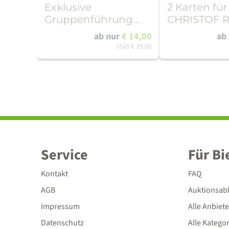
Exklusive
2 Karten für
Gruppenführung
CHRISTOF R
durch das Archiv der
Seifhenners
ab nur
€ 14,00
ab
SZ
04.12.2026, 
statt
€ 39,00
Service
Für Bi
Kontakt
FAQ
AGB
Auktionsab
Impressum
Alle Anbiete
Datenschutz
Alle Katego