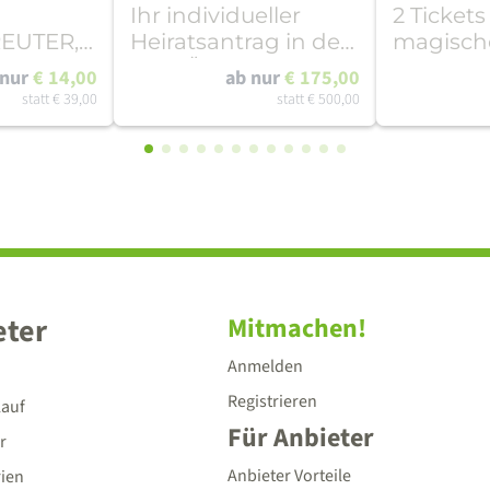
Ihr individueller
2 Tickets
EUTER,
Heiratsantrag in der
magisch
dorf,
COMÖDIE Dresden
Elfenmis
 nur
€ 14,00
ab nur
€ 175,00
20 Uhr
Riesa - 1
statt
€ 39,00
statt
€ 500,00
eter
Mitmachen!
Anmelden
Registrieren
lauf
Für Anbieter
r
Anbieter Vorteile
rien