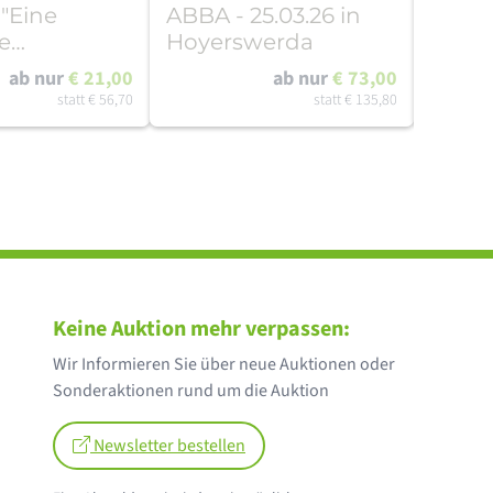
 "Eine
ABBA - 25.03.26 in
CHER 
e
Hoyerswerda
sion" in
ab nur
€ 21,00
ab nur
€ 73,00
9.12.2025
statt
€ 56,70
statt
€ 135,80
Keine Auktion mehr verpassen:
Wir Informieren Sie über neue Auktionen oder
Sonderaktionen rund um die Auktion
Newsletter bestellen