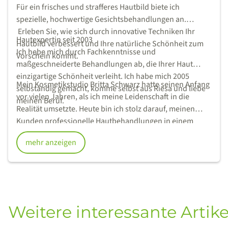
Für ein frisches und strafferes Hautbild biete ich
spezielle, hochwertige Gesichtsbehandlungen an.
Erleben Sie, wie sich durch innovative Techniken Ihr
Hautexpertin seit 2003
Hautbild verbessert und Ihre natürliche Schönheit zum
Ich hebe mich durch Fachkenntnisse und
Vorschein kommt.
maßgeschneiderte Behandlungen ab, die Ihrer Haut
einzigartige Schönheit verleiht. Ich habe mich 2005
Mein Kosmetikstudio Britta Schwarz hatte seinen Anfang
selbständig gemacht, komme selbst aus Riesa und liebe
vor vielen Jahren, als ich meine Leidenschaft in die
meinen Beruf.
Realität umsetzte. Heute bin ich stolz darauf, meinen
Kunden professionelle Hautbehandlungen in einem
entspannten Ambiente zu bieten.
mehr anzeigen
Weitere interessante Artike