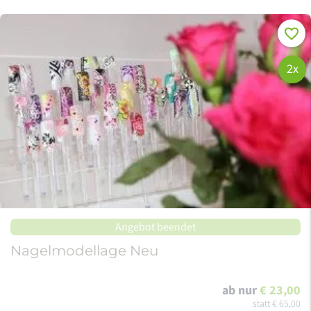
Merke
2x
Angebot beendet
Nagelmodellage Neu
ab nur
€ 23,00
statt
€ 65,00