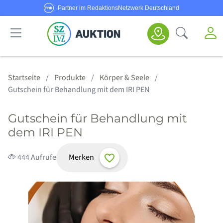
Partner im RedaktionsNetzwerk Deutschland
Sie haben Fragen oder möchten Anbieter werden?
M
Suche öf
Senden Sie uns eine
E-Mail
oder rufen Sie uns an!
Haus & Garten
Schmuck & Uhren
Körper & Seele
Sport & Freizeit
Alle Anbieter
Alle Angebote
Kategorien
Hotline:
0800/1234 314
Startseite
Produkte
Körper & Seele
Gutschein für Behandlung mit dem IRI PEN
Gutschein für Behandlung mit
dem IRI PEN
Merken
444 Aufrufe