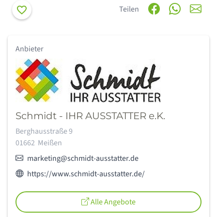
Merken
Teilen
Anbieter
Schmidt - IHR AUSSTATTER e.K.
Adresse:
Berghausstraße 9
01662
Meißen
E-Mail:
marketing@schmidt-ausstatter.de
Webseite des Anbieters:
https://www.schmidt-ausstatter.de/
Alle Angebote