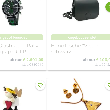
ngebot beendet
Angebot beendet
lashütte - Rallye-
Handtasche "Victoria"
graph GLP -
schwarz
nduhr
ab nur
€ 2.601,00
ab nur
€ 106,
statt
€ 3.900,00
statt
€ 145
Merken
Me