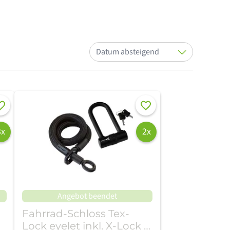
Sortieren nach:
rken
Merken
3x
2x
Angebot beendet
Fahrrad-Schloss Tex-
Lock eyelet inkl. X-Lock -