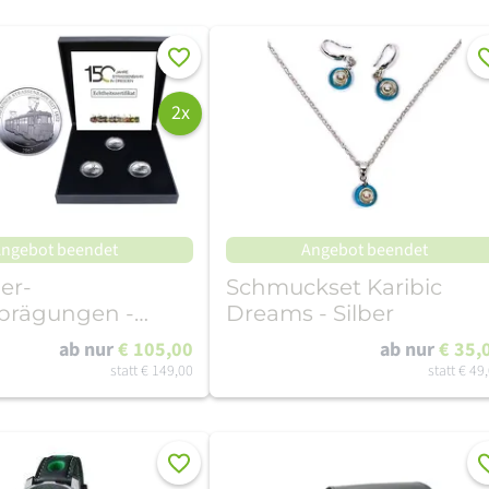
Merken
Me
2x
ngebot beendet
Angebot beendet
ber-
Schmuckset Karibic
prägungen -
Dreams - Silber
er
ab nur
€ 105,00
ab nur
€ 35,
bahnen Set 1
statt
€ 149,00
statt
€ 49
Merken
Me