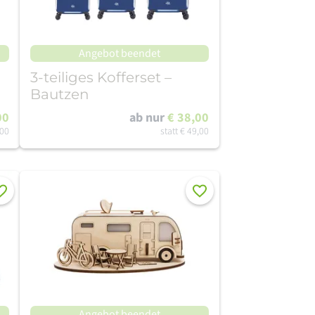
Angebot beendet
3-teiliges Kofferset –
Bautzen
00
ab nur
€ 38,00
,00
statt
€ 49,00
rken
Merken
Angebot beendet