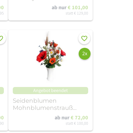
Gr. S - 80 cm
00
ab nur
€ 101,00
,95
statt
€ 129,00
rken
Merken
2x
Angebot beendet
Seidenblumen
Mohnblumenstrauß
Klein
00
ab nur
€ 72,00
,90
statt
€ 100,00