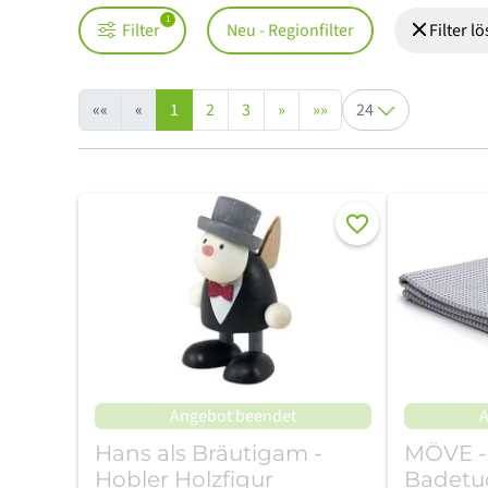
Filter
Neu - Regionfilter
Filter l
Artikel pro Seite
««
«
1
2
3
»
»»
Merken
Angebot beendet
A
Hans als Bräutigam -
MÖVE -
Hobler Holzfigur
Badetuc