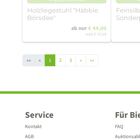
Holzliegestuhl "Häbbie
Feinsil
Börsdee"
Sonder
Dresdn
ab nur
€ 44,00
Straße
statt
€ 59,90
««
«
1
2
3
»
»»
Service
Für Bi
Kontakt
FAQ
AGB
Auktionsab