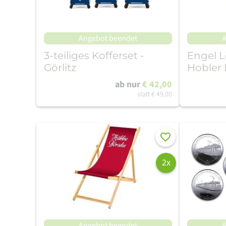
Angebot beendet
A
3-teiliges Kofferset -
Engel L
Görlitz
Hobler 
ab nur
€ 42,00
statt
€ 49,00
Merken
2x
Angebot beendet
A