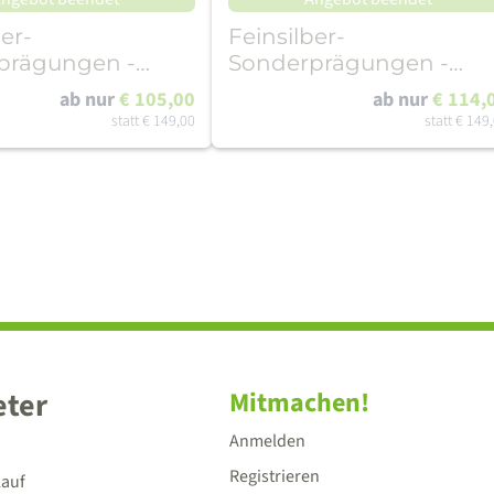
ber-
Feinsilber-
prägungen -
Sonderprägungen -
er
Dresdner
ab nur
€ 105,00
ab nur
€ 114,
nbahnen Set 2
Straßenbahnen Set 4
statt
€ 149,00
statt
€ 149
eter
Mitmachen!
Anmelden
Registrieren
lauf