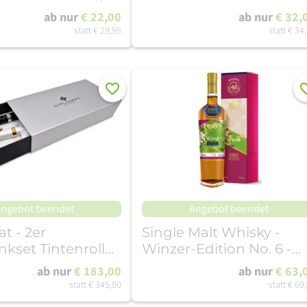
tone
Eule Archimedes
ab nur
€ 22,00
ab nur
€ 32,
statt
€ 29,95
statt
€ 34
Merken
Me
ngebot beendet
Angebot beendet
t - 2er
Single Malt Whisky -
kset Tintenroller
Winzer-Edition No. 6 -
schwarz im Etui
Weingut Jan Ulrich
ab nur
€ 183,00
ab nur
€ 63,
statt
€ 345,00
statt
€ 69