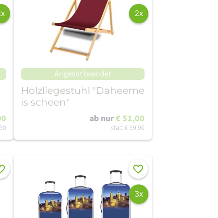
2x
2x
Angebot beendet
Holzliegestuhl "Daheeme
is scheen"
00
ab nur
€ 51,00
,90
statt
€ 59,90
rken
Merken
3x