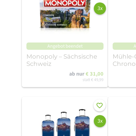
3x
Angebot beendet
A
Monopoly – Sächsische
Mühle-G
Schweiz
Chrono
Armba
ab nur
€ 31,00
statt
€ 49,99
Merken
3x