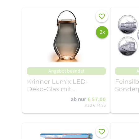
Merken
2x
Angebot beendet
A
Krinner Lumix LED-
Feinsil
Deko-Glas mit
Sonder
Solarpanel - BOLD
Dresdn
ab nur
€ 57,00
Straßen
statt
€ 74,95
Merken