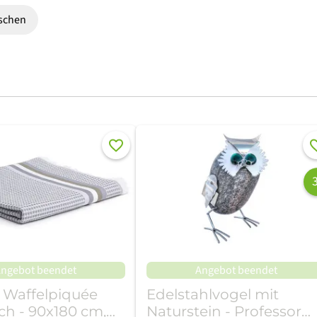
öschen
Merken
Me
ngebot beendet
Angebot beendet
 Waffelpiquée
Edelstahlvogel mit
h - 90x180 cm,
Naturstein - Professor