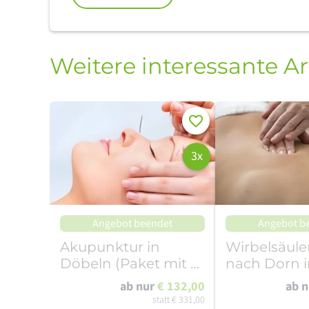
Weitere interessante Ar
Merken
3x
Angebot beendet
Angebot b
Akupunktur in
Wirbelsäule
Döbeln (Paket mit 5
nach Dorn i
Behandlungen)
Döbeln (3
ab nur
€ 132,00
ab 
Behandlun
statt
€ 331,00