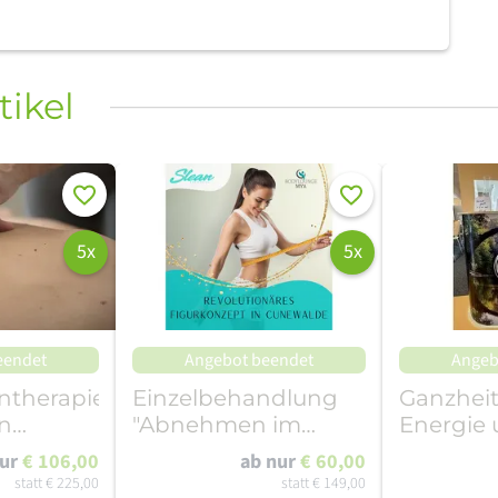
tikel
Merken
Merken
5x
5x
eendet
Angebot beendet
Angeb
ntherapie
Einzelbehandlung
Ganzheit
n
"Abnehmen im
Energie
Liegen" in
Vitalche
nur
€ 106,00
ab nur
€ 60,00
gen)
Cunewalde
statt
€ 225,00
statt
€ 149,00