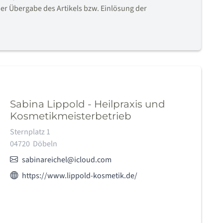
er Übergabe des Artikels bzw. Einlösung der
Sabina Lippold - Heilpraxis und
Kosmetikmeisterbetrieb
Adresse:
Sternplatz 1
04720
Döbeln
E-Mail:
sabinareichel@icloud.com
Webseite des Anbieters:
https://www.lippold-kosmetik.de/