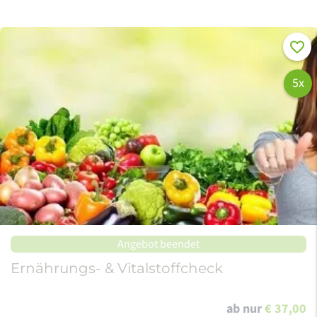
Merke
5x
Angebot beendet
Ernährungs- & Vitalstoffcheck
ab nur
€ 37,00