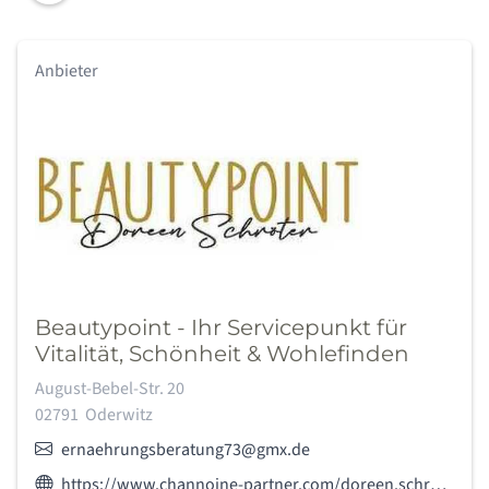
Anbieter
Beautypoint - Ihr Servicepunkt für
Vitalität, Schönheit & Wohlefinden
Adresse:
August-Bebel-Str. 20
02791
Oderwitz
E-Mail:
ernaehrungsberatung73@gmx.de
Webseite des Anbieters:
https://www.channoine-partner.com/doreen.schroeter