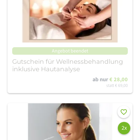
Angebot beendet
Gutschein für Wellnessbehandlung
inklusive Hautanalyse
ab nur
€ 28,00
statt
€ 69,00
Merken
2x