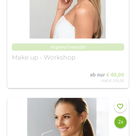
Angebot beendet
Make up - Workshop
ab nur
€ 40,00
statt
€ 100,00
Merken
2x