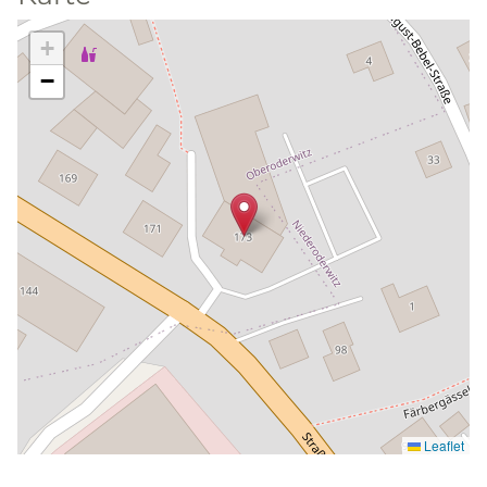
+
−
Leaflet