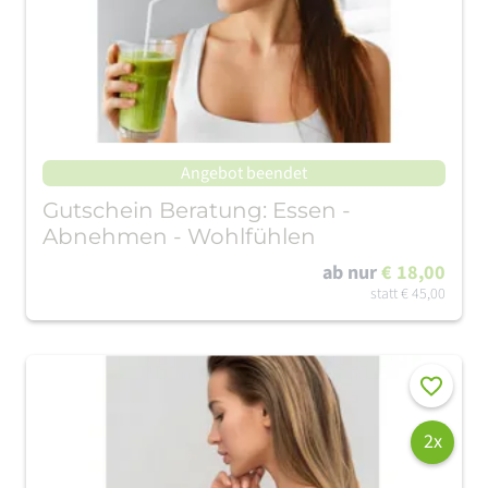
Angebot beendet
Gutschein Beratung: Essen -
Abnehmen - Wohlfühlen
ab nur
€ 18,00
statt
€ 45,00
Merken
2x