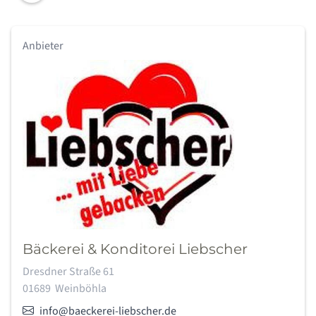
Anbieter
Bäckerei & Konditorei Liebscher
Adresse:
Dresdner Straße 61
01689
Weinböhla
E-Mail:
info@baeckerei-liebscher.de