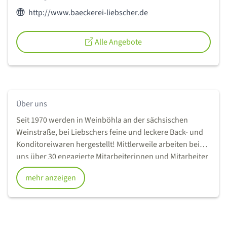
Webseite des Anbieters:
http://www.baeckerei-liebscher.de
Alle Angebote
Über uns
Seit 1970 werden in Weinböhla an der sächsischen
Weinstraße, bei Liebschers feine und leckere Back- und
Konditoreiwaren hergestellt! Mittlerweile arbeiten bei
uns über 30 engagierte Mitarbeiterinnen und Mitarbeiter
und wir haben Filialen in Moritzburg, Weinböhla und
mehr anzeigen
Radebeul. Unser Sortiment wurde und wird immer
behutsam erweitert, ohne dabei unsere Traditionen zu
vernachlässigen. So fertigen wir auch heute noch
traditionell und ohne Vormischungen. Wir legen großen