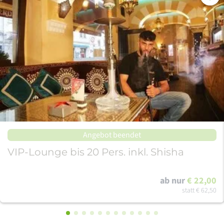
Angebot beendet
VIP-Lounge bis 20 Pers. inkl. Shisha
ab nur
€ 22,00
statt
€ 62,50