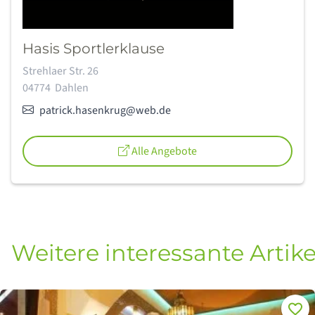
Hasis Sportlerklause
Adresse:
Strehlaer Str. 26
04774
Dahlen
E-Mail:
patrick.hasenkrug@web.de
Alle Angebote
Weitere interessante Artike
Merke