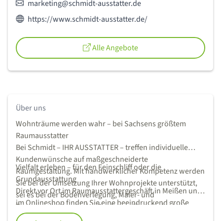
E-Mail:
marketing@schmidt-ausstatter.de
Webseite des Anbieters:
https://www.schmidt-ausstatter.de/
Alle Angebote
Über uns
Wohnträume werden wahr – bei Sachsens größtem
Raumausstatter
Bei Schmidt – IHR AUSSTATTER – treffen individuelle
Kundenwünsche auf maßgeschneiderte
Vielfalt erleben – für den Feinschliff oder die
Raumgestaltung. Mit handwerklicher Kompetenz werden
Grundausstattung
Sie bei der Umsetzung Ihrer Wohnprojekte unterstützt,
Direkt vor Ort im Raumausstattergeschäft in Meißen und
sei es bei der Bodenverlegung, Maler- und
im Onlineshop finden Sie eine beeindruckend große
Tapezierarbeiten, in der Gardinennäherei oder bei
Produktauswahl zur Gestaltung Ihrer Inneneinrichtung.
anstehenden Polsterarbeiten und beim Ketteln. Bei