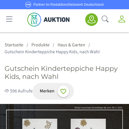
Partner im RedaktionsNetzwerk Deutschland
Sie haben Fragen oder möchten Anbieter werden?
M
Suche öf
Senden Sie uns eine
E-Mail
oder rufen Sie uns an!
Haus & Garten
Schmuck & Uhren
Körper & Seele
Sport & Freizeit
Alle Anbieter
Alle Angebote
Kategorien
Hotline:
0800/1234 314
Startseite
Produkte
Haus & Garten
Gutschein Kinderteppiche Happy Kids, nach Wahl
Gutschein Kinderteppiche Happy
Kids, nach Wahl
Merken
596 Aufrufe