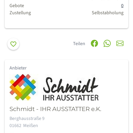
Gebote
0
Zustellung
Selbstabholung
Merken
Teilen
Anbieter
Schmidt - IHR AUSSTATTER e.K.
Adresse:
Berghausstraße 9
01662
Meißen