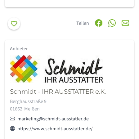
Merken
Teilen
Anbieter
Schmidt - IHR AUSSTATTER e.K.
Adresse:
Berghausstraße 9
01662
Meißen
E-Mail:
marketing@schmidt-ausstatter.de
Webseite des Anbieters:
https://www.schmidt-ausstatter.de/