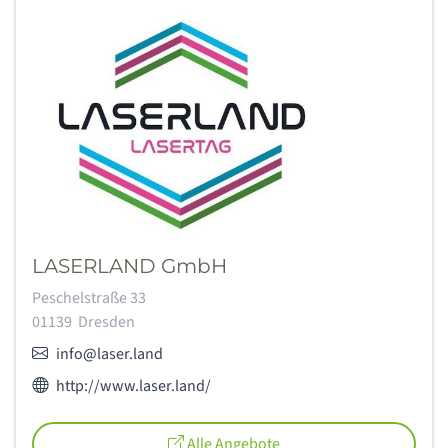
LASERLAND GmbH
Adresse:
Peschelstraße 33
01139
Dresden
E-Mail:
info@laser.land
Webseite des Anbieters:
http://www.laser.land/
Alle Angebote