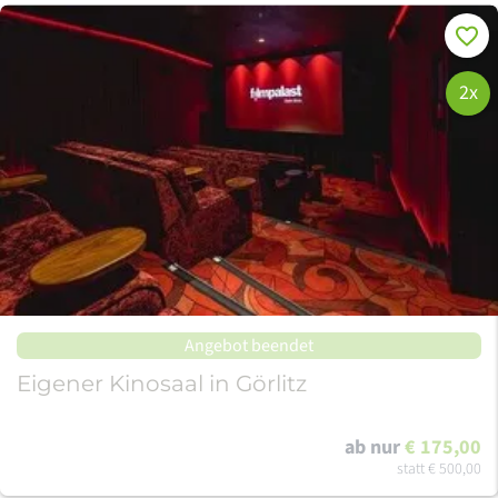
Merke
2x
Angebot beendet
Eigener Kinosaal in Görlitz
ab nur
€ 175,00
statt
€ 500,00