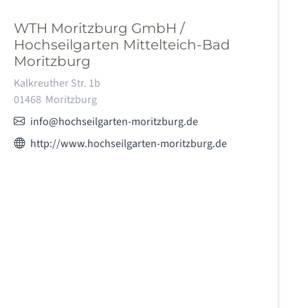
WTH Moritzburg GmbH /
Hochseilgarten Mittelteich-Bad
Moritzburg
Adresse:
Kalkreuther Str. 1b
01468
Moritzburg
E-Mail:
info@hochseilgarten-moritzburg.de
Webseite des Anbieters:
http://www.hochseilgarten-moritzburg.de